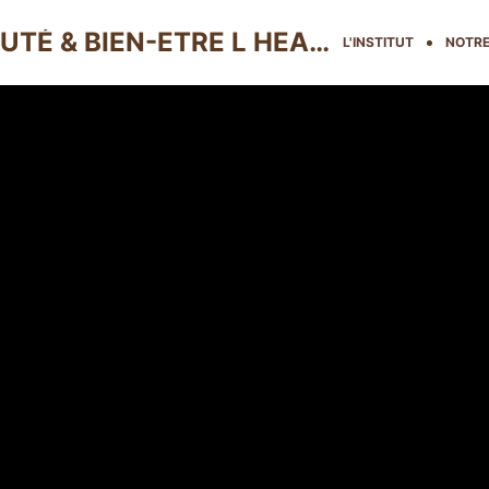
THE GLOW BEAUTY BAR | BEAUTÉ & BIEN-ETRE L HEAD SPA L
L'INSTITUT
NOTRE